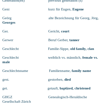
Generation(en)
previous generation (s)
Geni
kurz für Eugen,
Eugene
Geörg
alte Bezeichnung für Georg, Jörg,
Georges
Ger.
Gericht,
court
Gerwer
Beruf Gerber,
tanner
Geschlecht
Familie-Sippe,
old family, clan
Geschlecht
weiblich vs. männlich,
female vs.
male
Geschlechtsname
Familienname,
family name
gest.
gestorben,
died
get.
getauft,
baptized, christened
GHGZ
Genealogisch-Heraldische
Gesellschaft Zürich