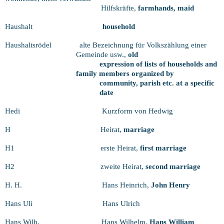
Hilfskräfte,
farmhands, maid
Haushalt
household
Haushaltsrödel
alte Bezeichnung für Volkszählung einer
Gemeinde usw.,
old
expression of lists of households and
family members organized by
community, parish etc. at a specific
date
Hedi
Kurzform von Hedwig
H
Heirat,
marriage
H1
erste Heirat,
first marriage
H2
zweite Heirat,
second marriage
H. H.
Hans Heinrich,
John Henry
Hans Uli
Hans Ulrich
Hans Wilh.
Hans Wilhelm,
Hans William