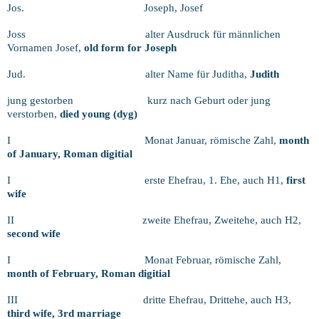
Jos.
Joseph, Josef
Joss
alter Ausdruck für männlichen
Vornamen Josef,
old form for Joseph
Jud.
alter Name für Juditha,
Judith
jung gestorben
kurz nach Geburt oder jung
verstorben,
died young (dyg)
I
Monat Januar, römische Zahl,
month
of January, Roman digitial
I
erste Ehefrau, 1. Ehe, auch H1,
first
wife
II
zweite Ehefrau, Zweitehe, auch H2,
second wife
I
Monat Februar, römische Zahl,
month of February, Roman digitial
III
dritte Ehefrau, Drittehe, auch H3,
third wife, 3rd marriage