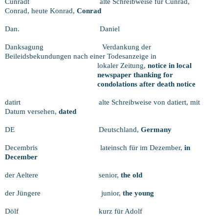
Cunradt
alte Schreibweise für Cunrad,
Conrad, heute Konrad,
Conrad
Dan.
Daniel
Danksagung
Verdankung der
Beileidsbekundungen nach einer Todesanzeige in
lokaler Zeitung,
notice in local
newspaper thanking for
condolations after death notice
datirt
alte Schreibweise von datiert, mit
Datum versehen,
dated
DE
Deutschland,
Germany
Decembris
lateinsch für im Dezember,
in
December
der Aeltere
senior,
the old
der Jüngere
junior,
the young
Dölf
kurz für Adolf