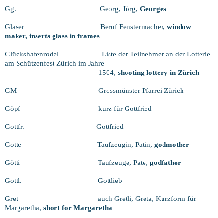
Gg.
Georg, Jörg,
Georges
Glaser
Beruf Fenstermacher,
window
maker, inserts glass in frames
Glückshafenrodel
Liste der Teilnehmer an der Lotterie
am Schützenfest Zürich im Jahre
1504,
shooting lottery in Zürich
GM
Grossmünster Pfarrei Zürich
Göpf
kurz für Gottfried
Gottfr.
Gottfried
Gotte
Taufzeugin, Patin,
godmother
Götti
Taufzeuge, Pate,
godfather
Gottl.
Gottlieb
Gret
auch Gretli, Greta, Kurzform für
Margaretha,
short for Margaretha