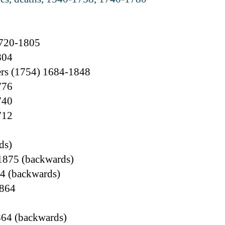
1720-1805
804
rs (1754) 1684-1848
776
740
712
ds)
1875 (backwards)
64 (backwards)
1864
864 (backwards)