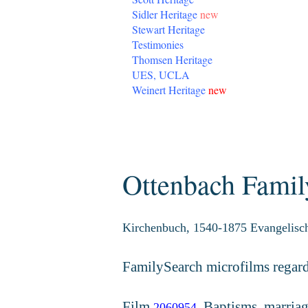
Sidler Heritage
new
Stewart Heritage
Testimonies
Thomsen Heritage
UES, UCLA
Weinert Heritage
new
Monday, December 9, 2019
Ottenbach Famil
Kirchenbuch, 1540-1875 Evangelisch
FamilySearch microfilms regard
Film
Baptisms, marriag
2060954