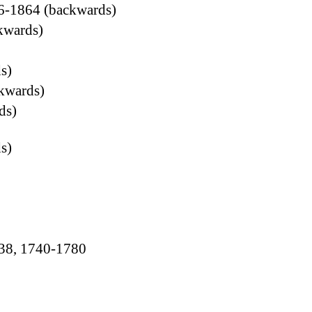
96-1864 (backwards)
kwards)
s)
kwards)
ds)
s)
738, 1740-1780