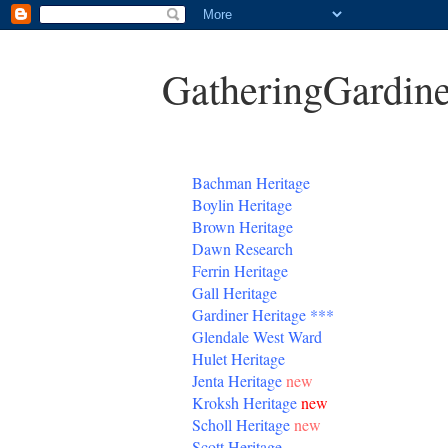
GatheringGardine
B
achman Heritage
Boylin Heritage
Brown Heritage
Dawn Research
Ferrin Heritage
Gall Heritage
Gardiner
Heritage
***
Glendale West Ward
Hulet Heritage
Jenta
Heritage
new
Kroksh Heritage
new
Scholl Heritage
new
Scott Heritage