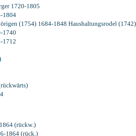
ürger 1720-1805
5-1804
hörigen (1754) 1684-1848 Haushaltungsrodel (1742
0-1740
4-1712
)
(rückwärts)
64
-1864 (rückw.)
6-1864 (rück.)